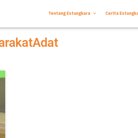
Tentang Estungkara
Cerita Estungk
rakatAdat