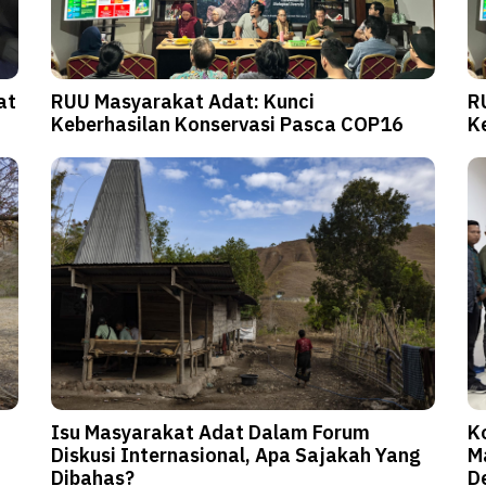
at
RUU Masyarakat Adat: Kunci
R
Keberhasilan Konservasi Pasca COP16
K
Isu Masyarakat Adat Dalam Forum
K
Diskusi Internasional, Apa Sajakah Yang
M
Dibahas?
D