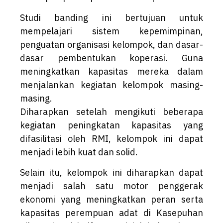
Studi banding ini bertujuan untuk
mempelajari sistem kepemimpinan,
penguatan organisasi kelompok, dan dasar-
dasar pembentukan koperasi. Guna
meningkatkan kapasitas mereka dalam
menjalankan kegiatan kelompok masing-
masing.
Diharapkan setelah mengikuti beberapa
kegiatan peningkatan kapasitas yang
difasilitasi oleh RMI, kelompok ini dapat
menjadi lebih kuat dan solid.
Selain itu, kelompok ini diharapkan dapat
menjadi salah satu motor penggerak
ekonomi yang meningkatkan peran serta
kapasitas perempuan adat di Kasepuhan