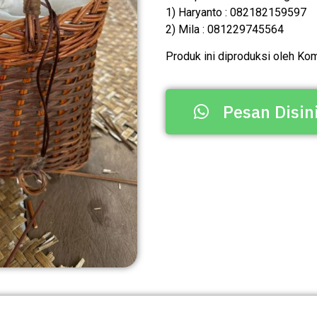
1) Haryanto : 082182159597
2) Mila : 081229745564
Produk ini diproduksi oleh K
Pesan Disin