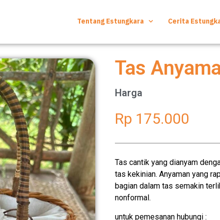
Tentang Estungkara
Cerita Estungk
Tas Anyam
Harga
Rp 175.000
Tas cantik yang dianyam deng
tas kekinian. Anyaman yang rap
bagian dalam tas semakin terli
nonformal.
untuk pemesanan hubungi :