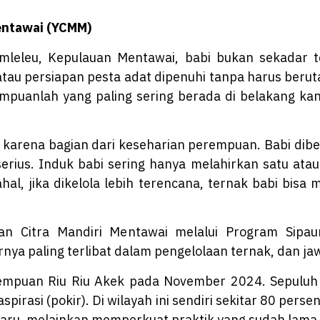
Mentawai (YCMM)
leleu, Kepulauan Mentawai, babi bukan sekadar te
tau persiapan pesta adat dipenuhi tanpa harus beru
rempuanlah yang paling sering berada di belakang 
sa karena bagian dari keseharian perempuan. Babi dib
serius. Induk babi sering hanya melahirkan satu ata
hal, jika dikelola lebih terencana, ternak babi bisa
san Citra Mandiri Mentawai melalui Program Sip
nya paling terlibat dalam pengelolaan ternak, dan 
erempuan Riu Riu Akek pada November 2024. Sepulu
irasi (pokir). Di wilayah ini sendiri sekitar 80 perse
 baru, melainkan memperkuat praktik yang sudah lama