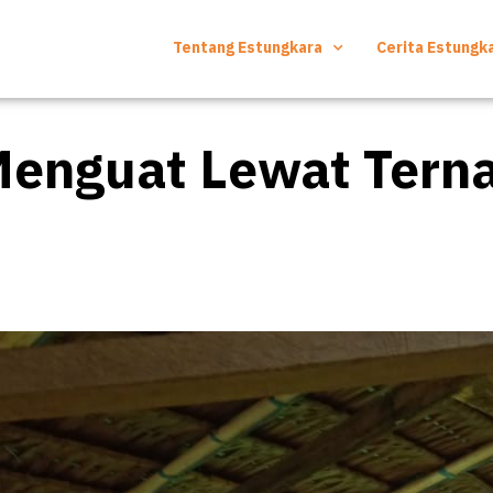
Tentang Estungkara
Cerita Estungk
Menguat Lewat Tern