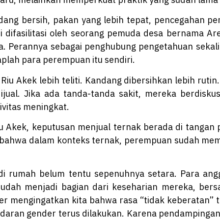
dang bersih, pakan yang lebih tepat, pencegahan peny
i difasilitasi oleh seorang pemuda desa bernama Ar
a. Perannya sebagai penghubung pengetahuan sekalig
plah para perempuan itu sendiri.
u Akek lebih teliti. Kandang dibersihkan lebih rutin. 
ual. Jika ada tanda-tanda sakit, mereka berdiskus
vitas meningkat.
iu Akek, keputusan menjual ternak berada di tanga
n bahwa dalam konteks ternak, perempuan sudah mem
 di rumah belum tentu sepenuhnya setara. Para an
udah menjadi bagian dari keseharian mereka, be
 mengingatkan kita bahwa rasa “tidak keberatan” tid
esadaran gender terus dilakukan. Karena pendampingan