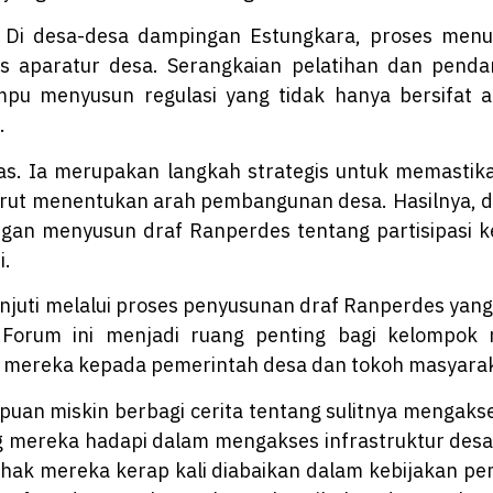
n. Di desa-desa dampingan Estungkara, proses menuj
s aparatur desa. Serangkaian pelatihan dan penda
 menyusun regulasi yang tidak hanya bersifat adm
.
tas. Ia merupakan langkah strategis untuk memast
urut menentukan arah pembangunan desa. Hasilnya, d
ngan menyusun draf Ranperdes tentang partisipasi 
i.
juti melalui proses penyusunan draf Ranperdes yang d
. Forum ini menjadi ruang penting bagi kelompo
 mereka kepada pemerintah desa dan tokoh masyarak
mpuan miskin berbagi cerita tentang sulitnya menga
 mereka hadapi dalam mengakses infrastruktur desa
k mereka kerap kali diabaikan dalam kebijakan pe