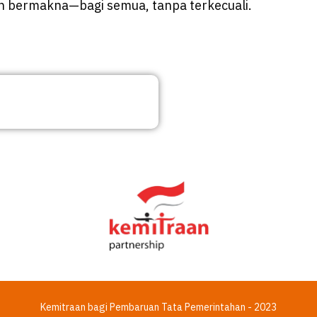
ebih bermakna—bagi semua, tanpa terkecuali.
Kemitraan bagi Pembaruan Tata Pemerintahan - 2023