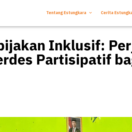
Tentang Estungkara
Cerita Estungk
jakan Inklusif: Per
rdes Partisipatif b