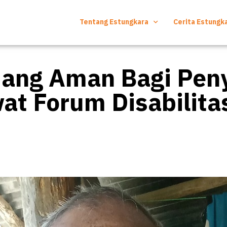
Tentang Estungkara
Cerita Estungk
uang Aman Bagi Pen
wat Forum Disabilita