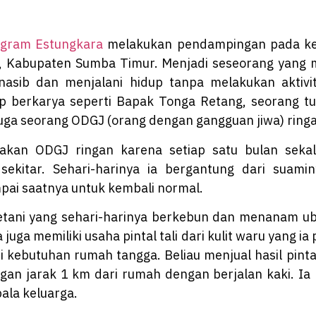
ogram Estungkara
melakukan pendampingan pada kelo
Kabupaten Sumba Timur. Menjadi seseorang yang me
nasib dan menjalani hidup tanpa melakukan aktivi
 berkarya seperti Bapak Tonga Retang, seorang tu
 juga seorang ODGJ (orang dengan gangguan jiwa) ring
takan ODGJ ringan karena setiap satu bulan sek
kitar. Sehari-harinya ia bergantung dari suami
ampai saatnya untuk kembali normal.
tani yang sehari-harinya berkebun dan menanam ubi 
 juga memiliki usaha pintal tali dari kulit waru yang ia
pi kebutuhan rumah tangga. Beliau menjual hasil pint
an jarak 1 km dari rumah dengan berjalan kaki. Ia b
ala keluarga.