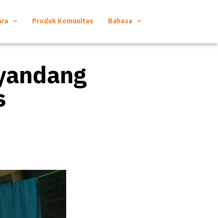
ara
Produk Komunitas
Bahasa
yandang
s