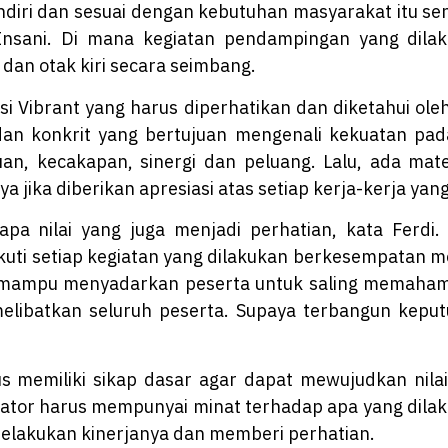
iri dan sesuai dengan kebutuhan masyarakat itu sendi
Insani. Di mana kegiatan pendampingan yang dil
dan otak kiri secara seimbang.
tasi Vibrant yang harus diperhatikan dan diketahui oleh
dan konkrit yang bertujuan mengenali kekuatan pada
an, kecakapan, sinergi dan peluang. Lalu, ada mate
 jika diberikan apresiasi atas setiap kerja-kerja yan
pa nilai yang juga menjadi perhatian, kata Ferdi. Ya
uti setiap kegiatan yang dilakukan berkesempatan
rus mampu menyadarkan peserta untuk saling memaham
elibatkan seluruh peserta. Supaya terbangun keput
rus memiliki sikap dasar agar dapat mewujudkan ni
tator harus mempunyai minat terhadap apa yang dilak
k melakukan kinerjanya dan memberi perhatian.