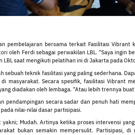
 pembelajaran bersama terkait Fasilitasi Vibrant 
atori oleh Ferdi sebagai perwakilan LBL. “Saya ingin b
BL saat mengikuti pelatihan ini di Jakarta pada Oktobe
ah sebuah teknik fasilitasi yang paling sederhana. Dap
i masyarakat. Secara spesifik, fasilitasi Vibrant
yang diadakan oleh lembaga. “Atau lebih trennya buat
akukan pendampingan secara sadar dan penuh hati 
ada nilai-nilai dasar partisipasi.
t yakni; Mudah. Artinya ketika proses intervensi y
akat bukan semakin mempersulit. Partisipasi, di 