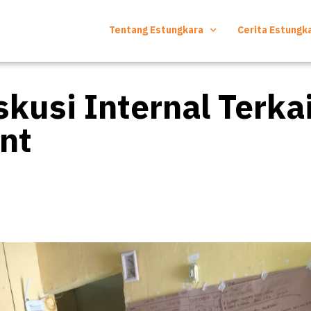
Tentang Estungkara
Cerita Estungk
kusi Internal Terkai
ant