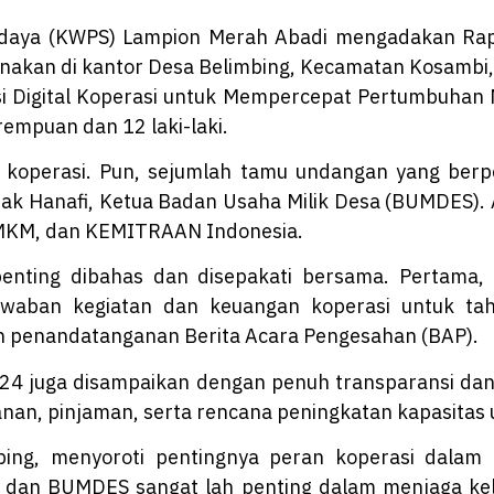
daya (KWPS) Lampion Merah Abadi mengadakan Rap
sanakan di kantor Desa Belimbing, Kecamatan Kosambi
Digital Koperasi untuk Mempercepat Pertumbuhan M
erempuan dan 12 laki-laki.
r koperasi. Pun, sejumlah tamu undangan yang berpe
ak Hanafi, Ketua Badan Usaha Milik Desa (BUMDES). Ad
 UMKM, dan KEMITRAAN Indonesia.
penting dibahas dan disepakati bersama. Pertama
waban kegiatan dan keuangan koperasi untuk ta
n penandatanganan Berita Acara Pengesahan (BAP).
24 juga disampaikan dengan penuh transparansi dan 
nan, pinjaman, serta rencana peningkatan kapasitas 
mbing, menyoroti pentingnya peran koperasi dala
dan BUMDES sangat lah penting dalam menjaga kela